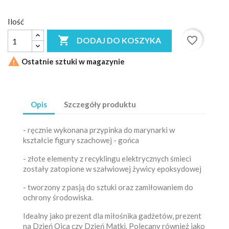
Ilość

favorite_border
DODAJ DO KOSZYKA

Ostatnie sztuki w magazynie
Opis
Szczegóły produktu
- ręcznie wykonana przypinka do marynarki w
kształcie figury szachowej - gońca
- złote elementy z recyklingu elektrycznych śmieci
zostały zatopione w szałwiowej żywicy epoksydowej
- tworzony z pasją do sztuki oraz zamiłowaniem do
ochrony środowiska.
Idealny jako prezent dla miłośnika gadżetów, prezent
na Dzień Ojca czy Dzień Matki. Polecany również jako