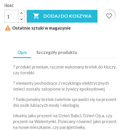
Ilość

favorite_border
DODAJ DO KOSZYKA

Ostatnie sztuki w magazynie
Opis
Szczegóły produktu
? produkt premium, ręcznie wykonany brelok do kluczy,
czy torebki
? elementy pochodzące z recyklingu elektrycznych
śmieci zostały zatopione w żywicy epoksydowej
? funkcjonalny brelok świetnie sprawdzi się na prezent
dla osób lubiących modę i ekologię
Idealny jako prezent na Dzień Babci, Dzień Ojca, czy
prezent na Walentynki. Polecany również jako prezent
na nowe mieszkanie, czy parapetówkę.