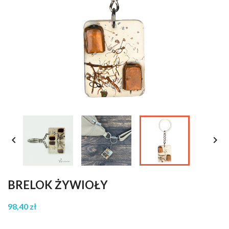


BRELOK ŻYWIOŁY
98,40 zł