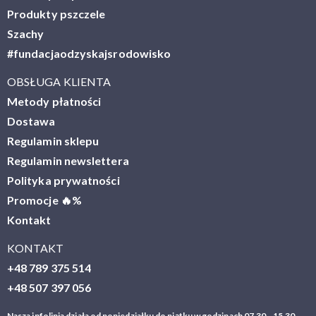
Produkty pszczele
Szachy
#fundacjaodzyskajsrodowisko
OBSŁUGA KLIENTA
Metody płatności
Dostawa
Regulamin sklepu
Regulamin newslettera
Polityka prywatności
Promocje 🔥%
Kontakt
KONTAKT
+48 789 375 514
+48 507 397 056
Nasza infolinia działa od poniedziałku do piątku w godzinach 07.30 - 15.30