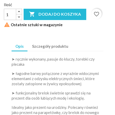
Ilość

favorite_border
DODAJ DO KOSZYKA

Ostatnie sztuki w magazynie
Opis
Szczegóły produktu
➤ ręcznie wykonany, pasuje do kluczy, torebki czy
plecaka
➤ łagodne barwy połączone z wyraźnie widocznymi
elementami z odzysku elektrycznych śmieci, które
zostały zatopione w żywicy epoksydowej
➤ funkcjonalny brelok świetnie sprawdzi się na
prezent dla osób lubiących modę i ekologię.
Idealny jako prezent na urodziny. Polecany również
jako prezent na parapetówkę, czy brelok do nowego