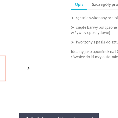
Opis
Szczegóły pr
➤ ręcznie wykonany brelok
➤ ciepłe barwy połączone z
w żywicy epoksydowej
➤ tworzony z pasją do szt
Idealny jako upominek na 
również do kluczy auta, mi
