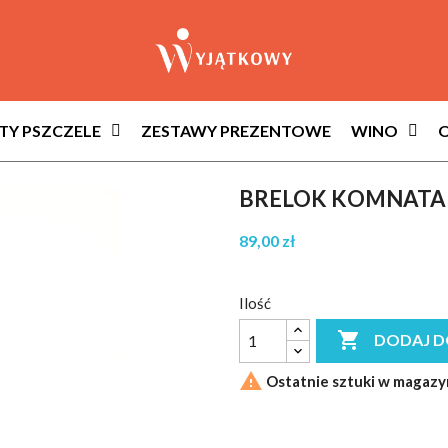
Y PSZCZELE
ZESTAWY PREZENTOWE
WINO
O
BRELOK KOMNATA
89,00 zł
Ilość

DODAJ D

Ostatnie sztuki w magazy