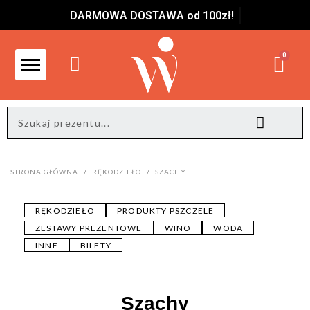
DARMOWA DOSTAWA od 100zł!
STRONA GŁÓWNA
RĘKODZIEŁO
SZACHY
RĘKODZIEŁO
PRODUKTY PSZCZELE
ZESTAWY PREZENTOWE
WINO
WODA
INNE
BILETY
Szachy