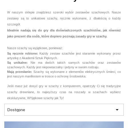
W naszym sklepie znajdziesz szeroki wybór zestawów szachowych. Nasze
zestawy są to unikatowe szachy, ręcznie wykonane, z dbałością o każdy
szczegół.
Idealnie nadają się do gry dla doświadczonych szachistów, jak również
jako prezent dla osób, które dopiero poznają zasady gry w szachy.
Nasze szachy są wyjątkowe, ponieważ:
Są ręcznie robione:
Każdy zestaw szachów jest starannie wykonany przez
artystkę z Akademii Sztuk Pięknych.
Są unikalne:
Nie ma dwóch takich samych szachów oraz zestawów
szachowych. Każdy jest niepowtarzalny i jedyny w swoim rodzaju.
Mają przesłanie:
Szachy są wykonane z elementów elektrycznych śmieci, co
jest naszym manifestem w trosce o ochronę środowiska.
Jeśli masz już dosyć gry w szachy z komputerem, opatrzyły Ci się tradycyjne
szachy drewniane, to najwyższy czas na roszady w szachach- wybierz
ekskluzywne, WYjątkowe szachy jak Ty!

Dostępne